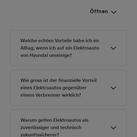
Öffnen
Welche echten Vorteile habe ich im
Alltag, wenn ich auf ein Elektroauto
von Hyundai umsteige?
Der Alltag wird entspannter: leiser Antrieb, sofortiges
Drehmoment, weniger Tankstopps und planbare
Wie gross ist der finanzielle Vorteil
Ladezeiten. Dazu kommen tiefere Energiekosten pro
eines Elektroautos gegenüber
Kilometer und weniger Wartung. Hyundai-Modelle wie
einem Verbrenner wirklich?
IONIQ 5 und IONIQ 6 bieten zudem High-Tech-
Assistenzsysteme und eine 800-V-Ladeplattform, die
Der Vorteil hängt vom Fahrprofil ab, fällt aber meist
Reisen komfortabler und schneller macht.
spürbar aus: Strom ist oft günstiger als Benzin, der
Warum gelten Elektroautos als
Unterhalt ist deutlich reduzierter, und staatliche
zuverlässiger und technisch
Förderungen plus reduzierte Strassensteuern können
zukunftssicherer?