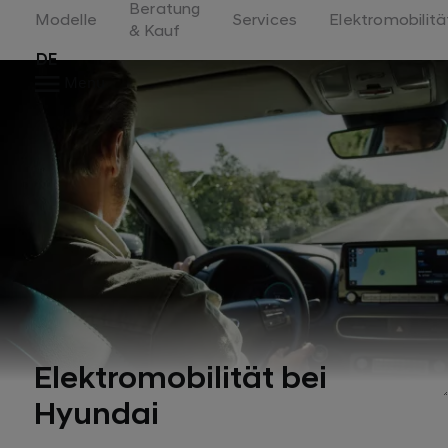
Beratung
Switzerland
Modelle
Services
Elektromobilitä
& Kauf
DE
Menu
Elektromobilität bei
Hyundai