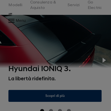
Consulenza &
Go
Switzerland
Modelli
Servizi
Aquisto
Electric
IT
Menu
Pl
Hyundai IONIQ 3.
La libertà ridefinita.
Scopri di più