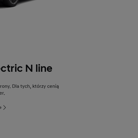
tric N line
rony. Dla tych, którzy cenią
er.
e