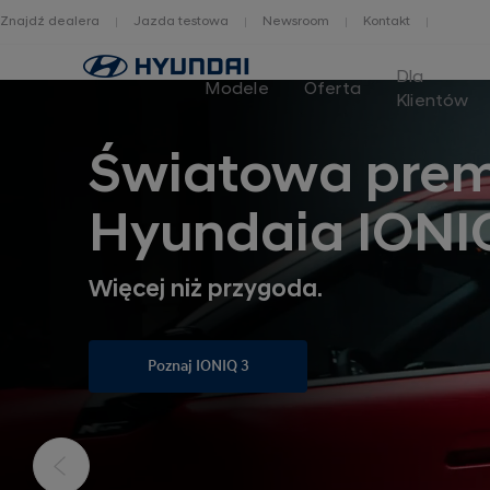
Znajdź dealera
Jazda testowa
Newsroom
Kontakt
Dla
Modele
Oferta
Klientów
Światowa prem
Hyundaia IONI
Więcej niż przygoda.
Poznaj IONIQ 3