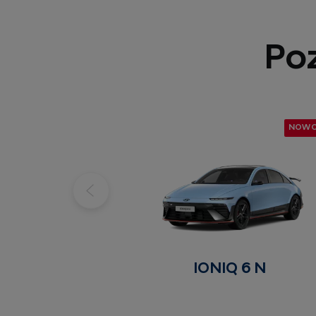
Po
NOW
IONIQ 6 N