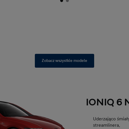
Zobacz wszystkie modele
IONIQ 6 N
Uderzająco śmiały
streamlinera.