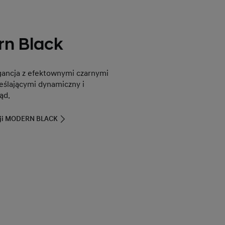
rn Black
ancja z efektownymi czarnymi
eślającymi dynamiczny i
ąd.
rsji MODERN BLACK