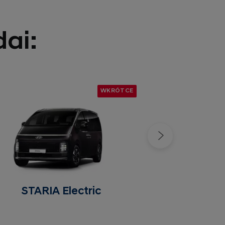
ai:
WKRÓTCE
STARIA Electric
Nowy