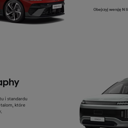
Obejrzyj wersję N l
raphy
u i standardu
talom, które
.