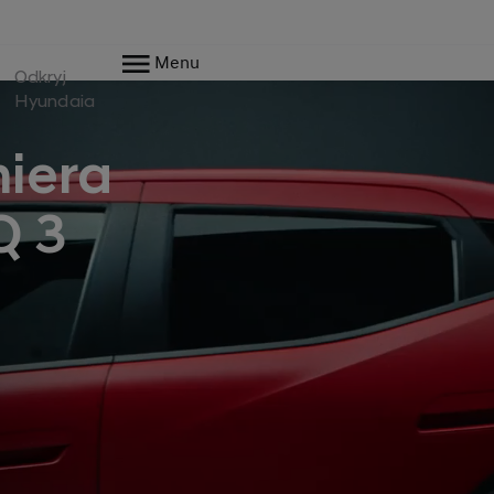
Menu
Odkryj
Hyundaia
iera
Q 3