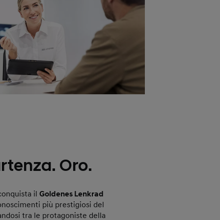
artenza. Oro.
onquista il
Goldenes Lenkrad
onoscimenti più prestigiosi del
ndosi tra le protagoniste della