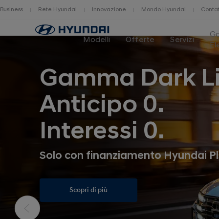
Business
Rete Hyundai
Innovazione
Mondo Hyundai
Contat
G
Modelli
Offerte
Servizi
El
Gamma Dark L
Anticipo 0.
Interessi 0.
Solo con finanziamento Hyundai Pl
Scopri di più