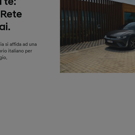
 te:
 Rete
ai.
a si affida ad una
rio italiano per
gio.