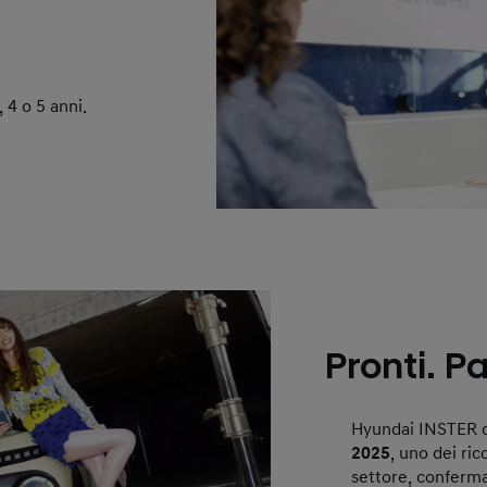
 4 o 5 anni.
Pronti. P
Hyundai INSTER c
2025
, uno dei ric
settore, conferma