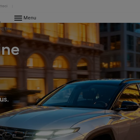
taci
Menu
o
ectric
ine
us.