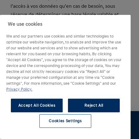
l’accès à vos données qu’en cas de besoin, sous
réserve de déterminer une base légale valable et
que cet accès est limité aux données qui sont
We use cookies
strictement nécessaires pour réaliser la finalité pour
We and our partners use cookies and similar technologies to
laquelle cet accès est accordé aux destinataires en
optimize our website navigation, to analyze and improve the use
leur qualité de responsable de traitement ou de
of our website and services and to show advertising which are
relevant for you based on your browsing habits. By clicking
sous-traitant des données. Nous ne louerons ou ne
"Accept All Cookies", you agree to the storage of cookies on your
vendrons jamais vos données à des entreprises
device and the corresponding processing of your data. You may
decline all not strictly necessary cookies via "Reject All" or
tierces.
manage your preferred configuration at any time via "Cookie
settings". For more information, see "Cookie Settings" and our
Privacy Policy.
5. Où transférons-nous vos données ?
Accept All Cookies
Reject All
Hyundai est un groupe international disposant de
filiales, de partenaires et de fournisseurs présents
Cookies Settings
dans divers pays. Hyundai Motor France peut donc
Essai
Configurer
Voir le stock
Entretien
Point de
vente
avoir besoin de transférer vos données vers d’autres